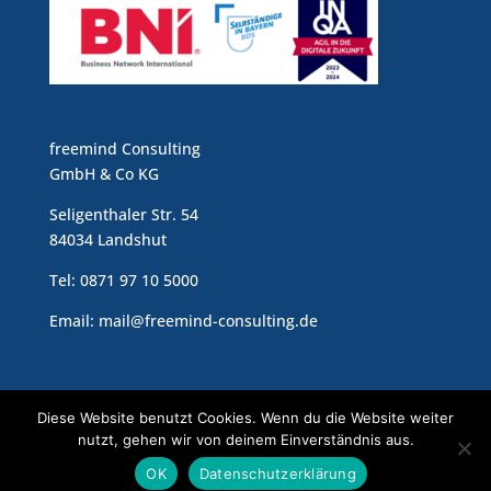
freemind Consulting
GmbH & Co KG
Seligenthaler Str. 54
84034 Landshut
Tel:
0871 97 10 5000
Email:
mail@freemind-consulting.de
Diese Website benutzt Cookies. Wenn du die Website weiter
nutzt, gehen wir von deinem Einverständnis aus.
Impressum
Datenschutz
OK
Datenschutzerklärung